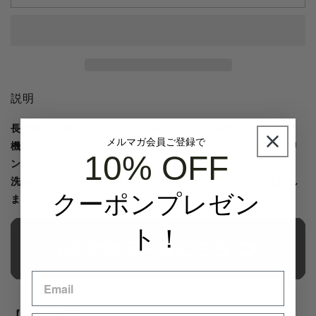
D3
D3
オ
オ
リ
リ
ジ
ジ
ナ
ナ
ル
ル
説明
ス
ス
タ
タ
長年愛され続けているDENMANのアイコン的存在。
イ
イ
メルマガ会員ご登録で
機能美と実用性を高次元で融合させた、タイムレスなスタイリ
ラ
ラ
10% OFF
ングブラシです。
ー
ー
洗練されたデザインと性能で、日常のスタイリングを格上げし
ゴ
ゴ
クーポンプレゼン
ます。
ー
ー
ル
ル
ト！
ド
ド
ク
ク
ラ
ラ
ウ
ウ
ン
ン
【商品の特徴】