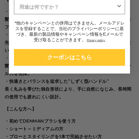
(7
(7
列)
列)
・美しく仕上げる半円形ブラシヘッド
の
の
髪のカーブに自然にフィットし、毛流れを整えながら理想的な
*他のキャンペーンとの併用はできません。メールアドレ
数
数
フォルムを演出。
スを登録することで、当社のプライバシーポリシーに基
量
量
づき、最新の製品情報やキャンペーン情報をEメールで
・髪に引っかかりにくいスムーズ設計
を
を
受け取ることができます。
Privacy policy
.
先端が丸く滑らかなピンが、髪への摩擦を抑え、ストレスのな
減
増
いブラッシングを実現。
ら
や
クーポンはこちら
・計算されたピン配列による優れた操作性
す
す
髪を的確にキャッチし、安定したグリップ感と高いコントロー
ル力を発揮。
・快適さとバランスを追求した”しずく型ハンドル”
長く丸みを帯びた独自形状により、手に自然になじみ、長時間
の使用でも疲れにくい設計。
【こんな方へ】
・初めてDENMANブラシを使う方
・ショート～ミディアムの方
・ブローとスタイリングを1本で完結させたい方