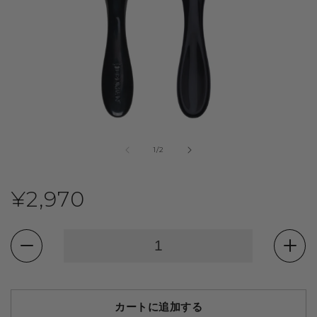
モ
ー
の
1
/
2
ダ
ル
で
通
¥2,970
メ
デ
ィ
常
ア
(1)
デ
デ
を
価
開
ン
ン
く
マ
マ
格
ン
ン
カートに追加する