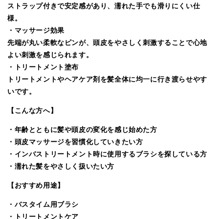
シ
シ
ストラップ付きで安定感があり、濡れた手でも滑りにくい仕
ピ
ピ
様。
ン
ン
・マッサージ効果
ク
ク
先端が丸い柔軟なピンが、頭皮をやさしく刺激することで心地
の
の
よい刺激を感じられます。
数
数
・トリートメント塗布
量
量
トリートメントやヘアケア剤を髪全体に均一に行き渡らせやす
を
を
いです。
減
増
【こんな方へ】
ら
や
す
す
・年齢とともに髪や頭皮の変化を感じ始めた方
・頭皮マッサージを習慣化していきたい方
・インバストリートメント時に使用するブラシを探している方
・濡れた髪をやさしく扱いたい方
【おすすめ用途】
・バスタイム用ブラシ
・トリートメントケア