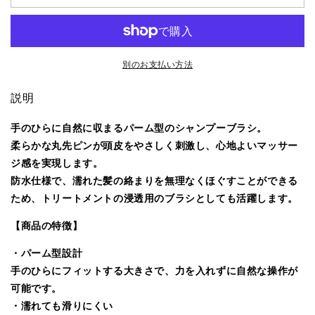
D6
D6
ビ
ビ
ー
ー
バ
バ
別のお支払い方法
ッ
ッ
プ
プ
説明
ハ
ハ
ン
ン
手のひらに自然に収まるパーム型のシャンプーブラシ。
デ
デ
柔らかな丸先ピンが頭皮をやさしく刺激し、心地よいマッサー
ィ
ィ
ジ感を実現します。
デ
デ
防水仕様で、濡れた髪の絡まりを無理なくほぐすことができる
ィ
ィ
ため、トリートメントの浸透用のブラシとしても活躍します。
タ
タ
ン
ン
【商品の特徴】
グ
グ
・パーム型設計
ラ
ラ
手のひらにフィットする大きさで、力を入れずに自然な操作が
ー
ー
可能です。
ブ
ブ
ラ
ラ
・濡れても滑りにくい