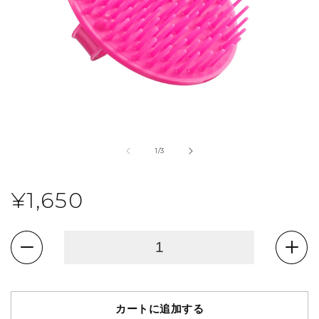
モ
ー
の
1
/
3
ダ
ル
で
通
¥1,650
メ
デ
ィ
常
ア
(1)
デ
デ
を
価
開
ン
ン
く
マ
マ
格
ン
ン
カートに追加する