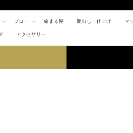
ブロー
絡まる髪
艶出し・仕上げ
マ
グ
アクセサリー