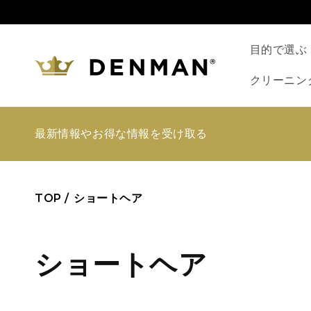
コンテ
ンツに
進む
目的で選ぶ
クリーニン
最新情報やお得な情報を受け取る
TOP /
ショートヘア
コ
ショートヘア
レ
ショートヘアの方へ