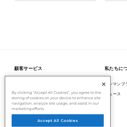
顧客サービス
私たちに
配送について
デンマンブ
By clicking “Accept All Cookies”, you agree to the
返品について
ニュース
storing of cookies on your device to enhance site
navigation, analyze site usage, and assist in our
利用規約
marketing efforts.
Accept All Cookies