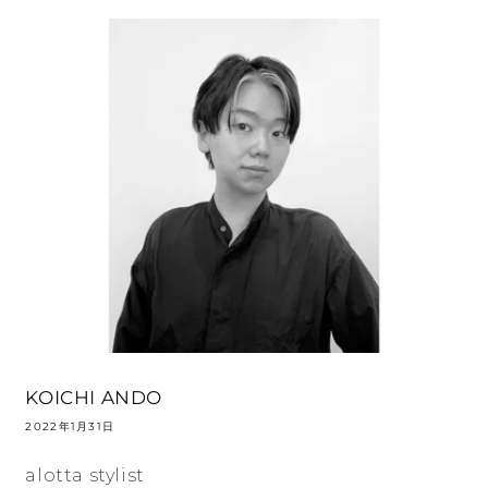
KOICHI ANDO
2022年1月31日
。
alotta stylist