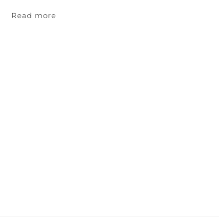
Read more
ィ
ふ
定
に
解
テ
メ
持