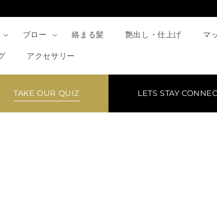
ブロー
絡まる髪
艶出し・仕上げ
マ
グ
アクセサリー
TAKE OUR QUIZ
LETS STAY CONNE